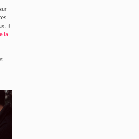
sur
tes
x, il
e la
et