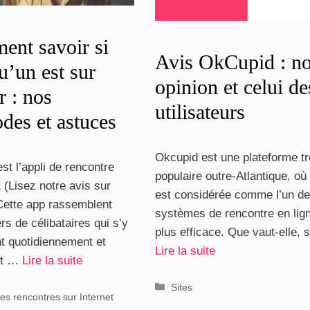
nt savoir si
Avis OkCupid : no
u’un est sur
opinion et celui de
r : nos
utilisateurs
des et astuces
Okcupid est une plateforme t
est l’appli de rencontre
populaire outre-Atlantique, où 
 (Lisez notre avis sur
est considérée comme l’un d
 Cette app rassemblent
systèmes de rencontre en lign
ers de célibataires qui s’y
plus efficace. Que vaut-elle, 
nt quotidiennement et
Lire la suite
nt …
Lire la suite
Catégories
Sites
ries
es rencontres sur Internet