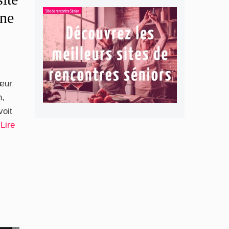
gne
cœur
n,
voit
…
Lire