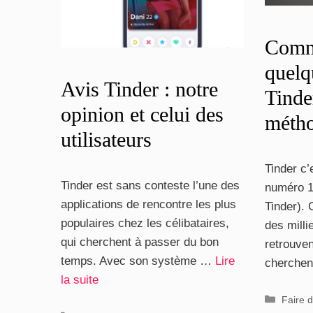
Comme
quelq
Avis Tinder : notre
Tinde
opinion et celui des
métho
utilisateurs
Tinder c’
Tinder est sans conteste l’une des
numéro 1
applications de rencontre les plus
Tinder).
populaires chez les célibataires,
des milli
qui cherchent à passer du bon
retrouve
temps. Avec son système …
Lire
cherche
la suite
Catégo
Faire d