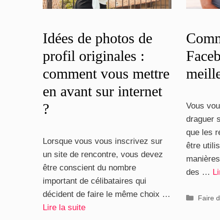
Idées de photos de
Comm
profil originales :
Faceb
comment vous mettre
meill
en avant sur internet
?
Vous vo
draguer s
que les 
Lorsque vous vous inscrivez sur
être util
un site de rencontre, vous devez
manières
être conscient du nombre
des …
Li
important de célibataires qui
décident de faire le même choix …
Catégo
Faire d
Lire la suite