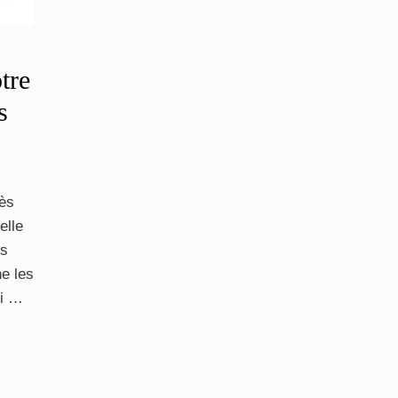
tre
s
rès
elle
es
e les
si …