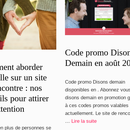
Code promo Diso
Demain en août 2
ent aborder
lle sur un site
Code promo Disons demain
ncontre : nos
disponibles en . Abonnez vou
ls pour attirer
disons demain en promotion 
à ces codes promos valables
ttention
actuellement. Le site de renc
…
Lire la suite
en plus de personnes se