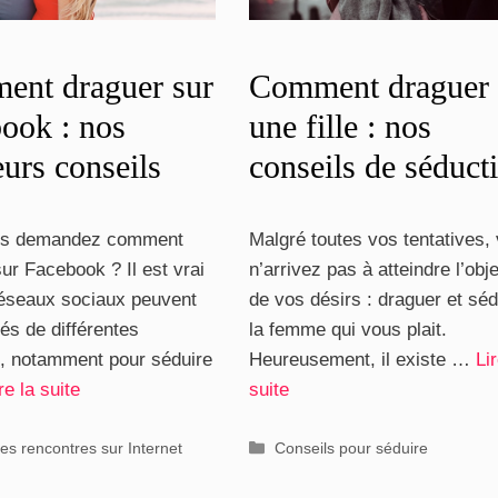
ent draguer sur
Comment draguer
ook : nos
une fille : nos
eurs conseils
conseils de séduct
us demandez comment
Malgré toutes vos tentatives,
ur Facebook ? Il est vrai
n’arrivez pas à atteindre l’obje
réseaux sociaux peuvent
de vos désirs : draguer et séd
isés de différentes
la femme qui vous plait.
, notamment pour séduire
Heureusement, il existe …
Lir
re la suite
suite
ries
Catégories
es rencontres sur Internet
Conseils pour séduire