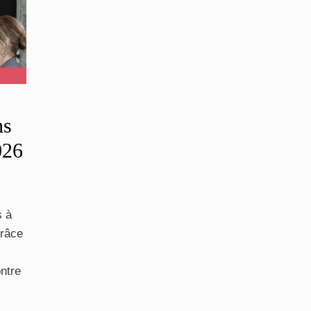
ns
026
s à
grâce
ontre