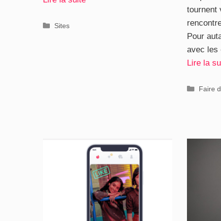
tournent 
rencontre
Catégories
Sites
Pour auta
avec les
Lire la su
Catégo
Faire d