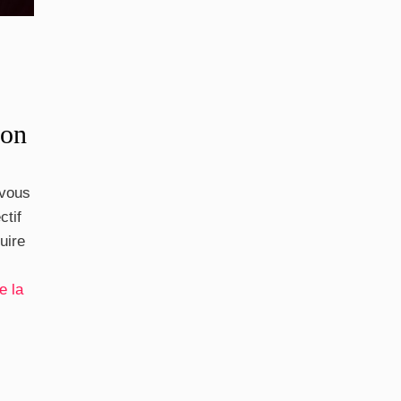
ion
 vous
ctif
uire
e la