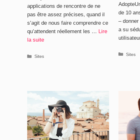
AdopteUn
applications de rencontre de ne
de 10 an
pas être assez précises, quand il
– donner
s’agit de nous faire comprendre ce
a su séd
qu’attendent réellement les …
Lire
utilisat
la suite
Catégo
Sites
Catégories
Sites